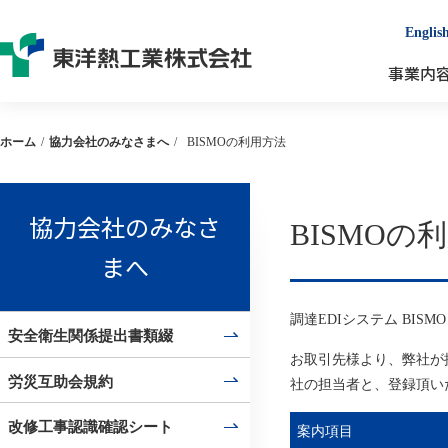
Englis
事業内
ホーム
/
協力会社のみなさまへ
/
BISMOの利用方法
協力会社のみなさ
BISMOの
まへ
調達EDIシステム BI
安全衛生関係提出書類綴
お取引先様より、弊社が
労災互助会規約
社の担当者と、登録頂い
改修工事認識確認シート
案内項目