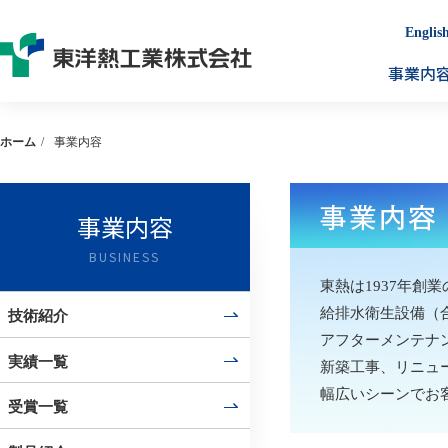
Englis
事業内
ホーム
/
事業内容
事業内容
東熱は1937年創
給排水衛生設備（
技術紹介
アフターメンテナ
実績一覧
新築工事、リニュ
幅広いシーンでお
受賞一覧